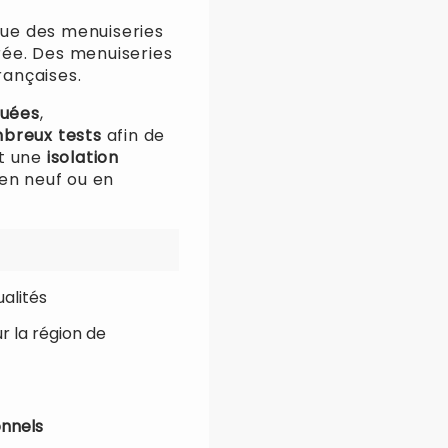
que des menuiseries
trée. Des menuiseries
rançaises.
uées
,
breux tests
afin de
t une
isolation
 en neuf ou en
alités
r la région de
onnels