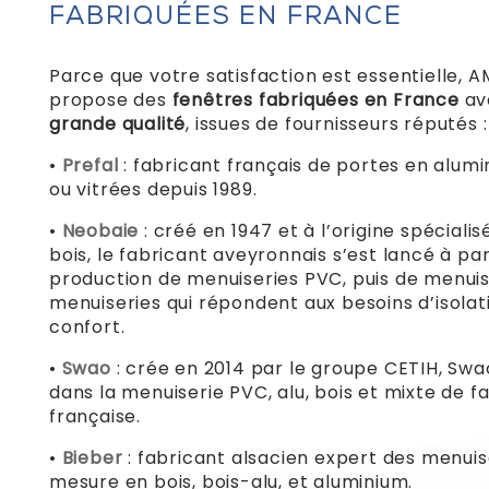
FABRIQUÉES EN FRANCE
Parce que votre satisfaction est essentielle, 
propose des
fenêtres fabriquées en France
av
grande qualité
, issues de fournisseurs réputés :
•
Prefal
: fabricant français de portes en alumi
ou vitrées depuis 1989.
•
Neobaie
: créé en 1947 et à l’origine spéciali
bois, le fabricant aveyronnais s’est lancé à par
production de menuiseries PVC, puis de menuis
menuiseries qui répondent aux besoins d’isolati
confort.
•
Swao
: crée en 2014 par le groupe CETIH, Swa
dans la menuiserie PVC, alu, bois et mixte de f
française.
•
Bieber
: fabricant alsacien expert des menuis
mesure en bois, bois-alu, et aluminium.