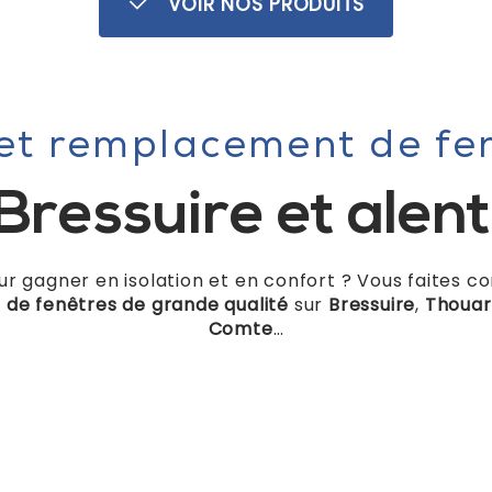
VOIR NOS PRODUITS
et remplacement de fe
Bressuire et alen
r gagner en isolation et en confort ? Vous faites con
e de fenêtres de grande qualité
sur
Bressuire
,
Thouar
Comte
…