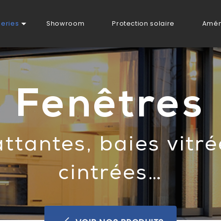
eries
Showroom
Protection solaire
Amén
Fenêtres
ttantes, baies vitré
cintrées…