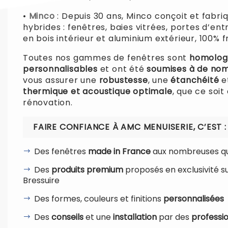
•
Minco
: Depuis 30 ans, Minco conçoit et fabri
hybrides : fenêtres, baies vitrées, portes d’en
en bois intérieur et aluminium extérieur, 100% f
Toutes nos gammes de fenêtres sont
homolog
personnalisables
et ont été
soumises à de nom
vous assurer une
robustesse
, une
étanchéité
e
thermique et acoustique optimale
, que ce soit
rénovation.
FAIRE CONFIANCE À AMC MENUISERIE, C’EST :
Des fenêtres
made in France
aux nombreuses qu
Des
produits premium
proposés en exclusivité su
Bressuire
Des formes, couleurs et finitions
personnalisées
Des
conseils
et une
installation
par des
professi