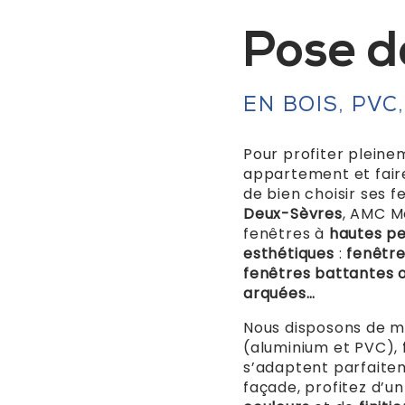
Pose d
EN BOIS, PVC
Pour profiter pleine
appartement et faire
de bien choisir ses f
Deux-Sèvres
, AMC M
fenêtres à
hautes p
esthétiques
:
fenêtre
fenêtres battantes o
arquées…
Nous disposons de 
(aluminium et PVC),
s’adaptent parfaitem
façade, profitez d’u