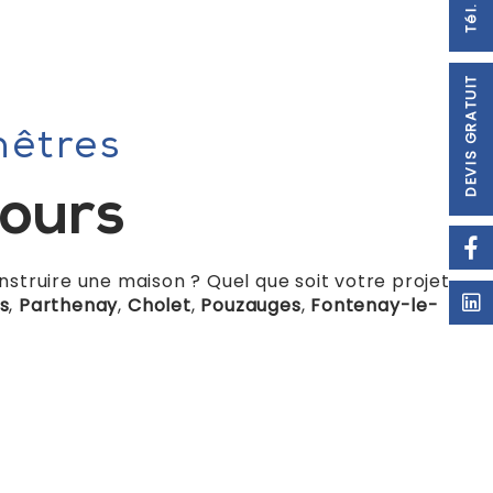
DEVIS GRATUIT
nêtres
tours
struire une maison ? Quel que soit votre projet,
s
,
Parthenay
,
Cholet
,
Pouzauges
,
Fontenay-le-